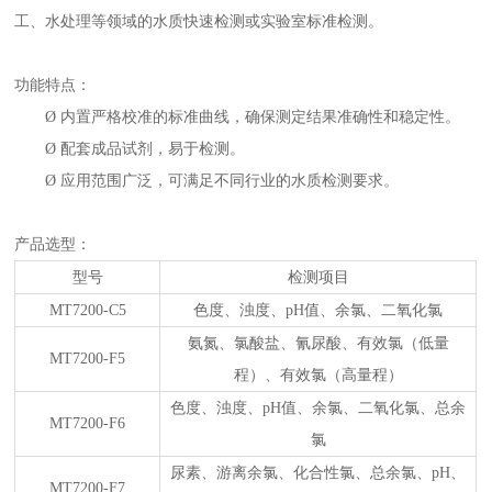
工、水处理等领域的水质快速检测或实验室标准检测。
功能特点：
Ø
内置严格校准的标准曲线，确保测定结果准确性和稳定性。
Ø
配套成品试剂，易于检测。
Ø
应用范围广泛，可满足不同行业的水质检测要求。
产品选型：
型号
检测项目
MT7200-C5
色度、浊度、
pH
值、余氯、二氧化氯
氨氮、氯酸盐、氰尿酸、有效氯（低量
MT7200-F5
程）、有效氯（高量程）
色度、浊度、
pH
值、余氯、二氧化氯、总余
MT7200-F6
氯
尿素、游离余氯、化合性氯、总余氯、
pH
、
MT7200-F7